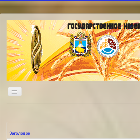
Включить/
выключить
навигацию
Заголовок