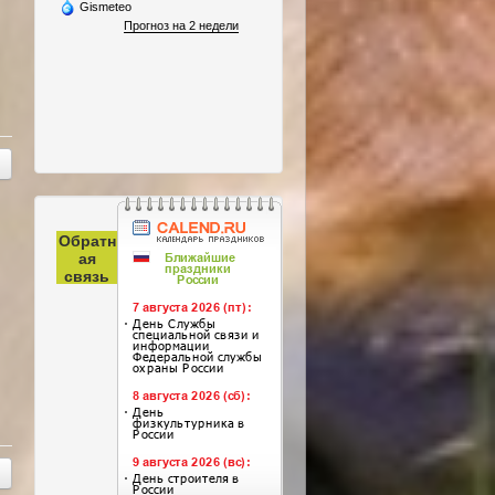
Gismeteo
Прогноз на 2 недели
Обратн
ая
связь