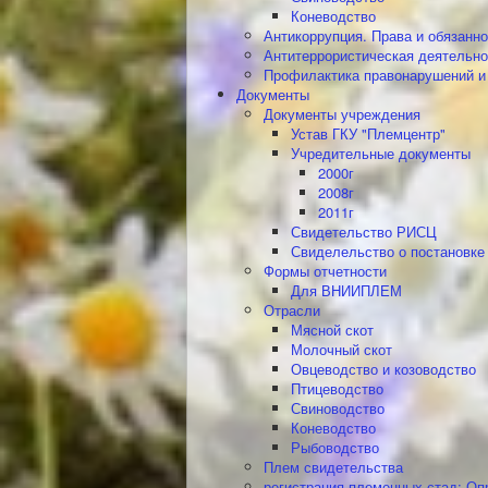
Коневодство
Антикоррупция. Права и обязанно
Антитеррористическая деятельно
Профилактика правонарушений и
Документы
Документы учреждения
Устав ГКУ "Племцентр"
Учредительные документы
2000г
2008г
2011г
Свидетельство РИСЦ
Свиделельство о постановке
Формы отчетности
Для ВНИИПЛЕМ
Отрасли
Мясной скот
Молочный скот
Овцеводство и козоводство
Птицеводство
Свиноводство
Коневодство
Рыбоводство
Плем свидетельства
регистрация племенных стад; Оп