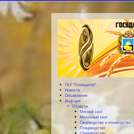
ГКУ "Племцентр"
Новости
Объявления
Инф-ция
Отрасли
Мясной скот
Молочный скот
Овцеводство и козоводство
Птицеводство
Свиноводство