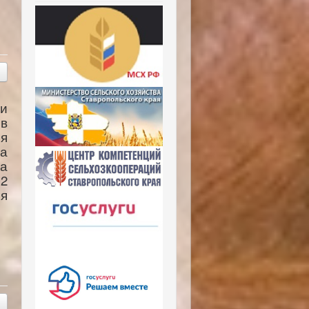
и
в
я
а
ва
2
ня