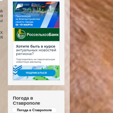
на
ия
ды
ах
ся
Погода в
Ставрополе
Погода в Ставрополе